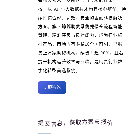
有强大技术研发团队与百余项软件著作
权，以 AI 与大数据技术构建核心壁垒，持
续打造合规、高效、安全的金融科技解决
方案。旗下
鲸邻助贷系统
凭借全流程智能
管理、精准获客与风控能力，成为行业标
杆产品，市场占有率稳居全国前列，已服
务上万家助贷机构，续费率超 90%，显著
提升机构运营效率与业绩，是助贷行业数
字化转型首选系统。
立即咨询
方
取
案
获
与
，
报
息
信
交
提
价