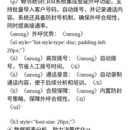
〈p〉鲸邻助贷CRM系统集成智能外呼功能，支
持批量导入客户号码，自动拨号，并记录通话内
容。系统还具备防封号机制，确保外呼合规性，
同时提高接通率。

〈strong〉外呼优势：〈/strong〉

〈ul style="list-style-type: disc; padding-left: 
20px;"〉

〈li〉〈strong〉高效拨号：〈/strong〉自动拨
号，节省人工拨号时间。〈/li〉

〈li〉〈strong〉通话录音：〈/strong〉自动录制
通话内容，便于后续分析和培训。〈/li〉

〈li〉〈strong〉合规保障：〈/strong〉内置防封
号策略，保障外呼合规性。〈/li〉

〈/ul〉

〈h3 style="font-size: 20px;"〉

④ 数据报表分析，助力决策优化📊
