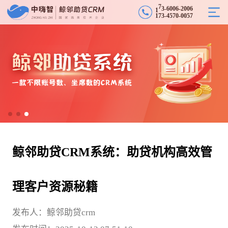
6
1
7
3
0
0
6
-
2
0
0
6
-
1
7
3
-
4
5
7
0
-
0
0
5
7
鲸邻助贷CRM系统：助贷机构高效管
理客户资源秘籍
发布人：鲸邻助贷crm