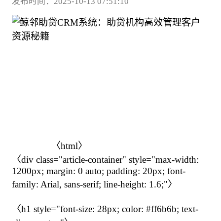
发布时间：2025-10-13 07:51:10
                〈html〉

〈div class="article-container" style="max-width: 
1200px; margin: 0 auto; padding: 20px; font-
family: Arial, sans-serif; line-height: 1.6;"〉

〈h1 style="font-size: 28px; color: #ff6b6b; text-