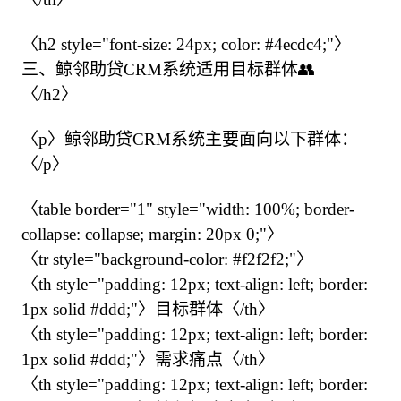
〈h2 style="font-size: 24px; color: #4ecdc4;"〉

三、鲸邻助贷CRM系统适用目标群体👥

〈/h2〉

〈p〉鲸邻助贷CRM系统主要面向以下群体：

〈/p〉

〈table border="1" style="width: 100%; border-
collapse: collapse; margin: 20px 0;"〉

〈tr style="background-color: #f2f2f2;"〉

〈th style="padding: 12px; text-align: left; border: 
1px solid #ddd;"〉目标群体〈/th〉

〈th style="padding: 12px; text-align: left; border: 
1px solid #ddd;"〉需求痛点〈/th〉

〈th style="padding: 12px; text-align: left; border: 