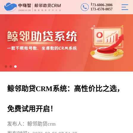
3
-
1
7
6
0
0
6
-
2
0
0
6
1
7
3
-
4
5
7
0
-
0
0
5
7
鲸邻助贷CRM系统：高性价比之选，
免费试用开启！
发布人：鲸邻助贷crm