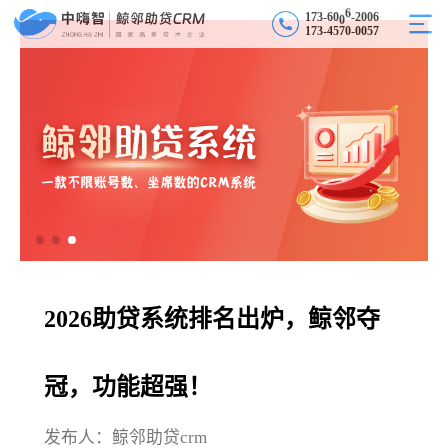
0
0
1
7
3
-
6
0
0
6
-
6
2
1
7
3
-
4
5
7
0
-
0
0
5
7
2026助贷系统排名出炉，鲸邻夺
冠，功能超强！
发布人：鲸邻助贷crm