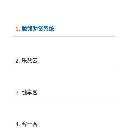
1. 
鲸邻助贷系统
2. 乐数云
3. 融享客
4. 客一客