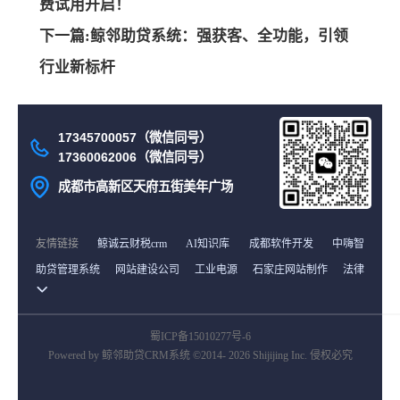
费试用开启！
下一篇:鲸邻助贷系统：强获客、全功能，引领
行业新标杆
17345700057（微信同号）
17360062006（微信同号）
成都市高新区天府五街美年广场
友情链接
鲸诚云财税crm
AI知识库
成都软件开发
中嗨智
助贷管理系统
网站建设公司
工业电源
石家庄网站制作
法律
龙岩商业网
免费资源
货源网
首码项目网
中继间
最新电影
雪龟网
译码BBC商城
土工膜厂家
山东海创空调有限公司
蜀ICP备15010277号-6
石家庄网站建设
未知文明
在线考试系统
国外服务器
Powered by 鲸邻助贷CRM系统 ©2014- 2026 Shijijing Inc. 侵权必究
沈阳资质代办
北京分类信息
货源网
南京网
tiktok直播专线
国外服务器
首码项目网
阿克苏网
钣金设备外观设计