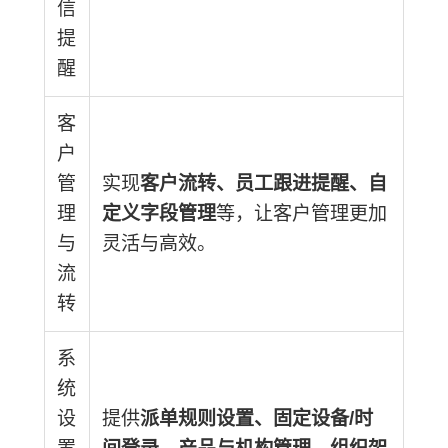
信
提
醒
客
户
管
实现
客户流转、员工跟进提醒、自
理
定义字段管理
等，让客户管理更加
与
灵活与高效。
流
转
系
统
设
提供
派单规则设置、固定设备/时