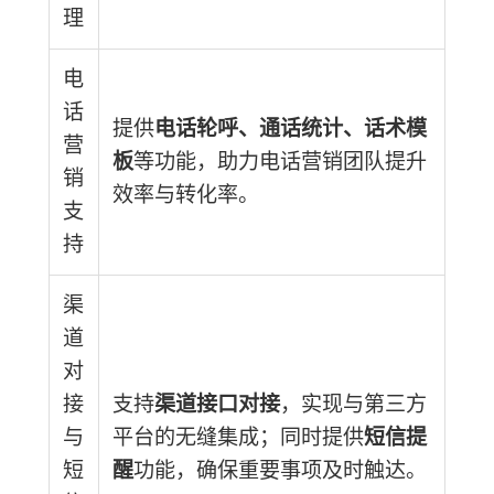
理
电
话
提供
电话轮呼、通话统计、话术模
营
板
等功能，助力电话营销团队提升
销
效率与转化率。
支
持
渠
道
对
接
支持
渠道接口对接
，实现与第三方
与
平台的无缝集成；同时提供
短信提
短
醒
功能，确保重要事项及时触达。