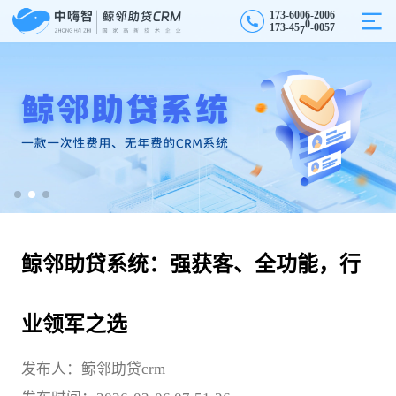
1
7
3
-
6
0
0
6
-
2
0
0
6
5
1
7
3
-
4
5
7
0
-
0
7
0
鲸邻助贷系统：强获客、全功能，行
业领军之选
发布人：鲸邻助贷crm