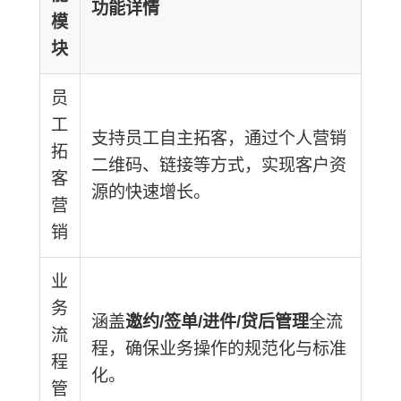
功能详情
模
块
员
工
支持员工自主拓客，通过个人营销
拓
二维码、链接等方式，实现客户资
客
源的快速增长。
营
销
业
务
涵盖
邀约/签单/进件/贷后管理
全流
流
程，确保业务操作的规范化与标准
程
化。
管