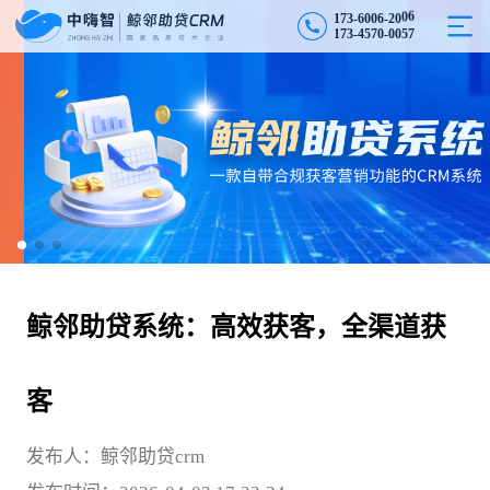
1
7
3
-
6
0
0
6
-
2
0
0
6
1
7
3
-
4
5
7
0
-
0
0
5
7
鲸邻助贷系统：高效获客，全渠道获
客
发布人：鲸邻助贷crm