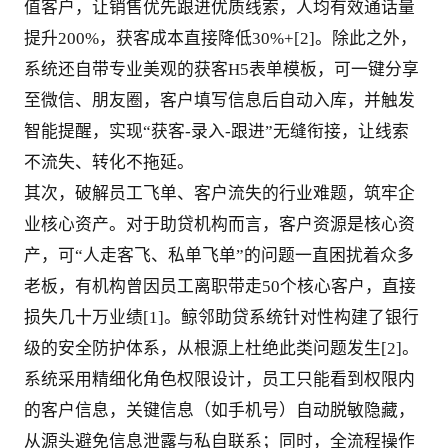
值客户，让销售优先跟进优质线索，人均有效通话量
提升200%，获客成本直接降低30%+[2]。除此之外，
系统还自带专业美观的获客H5表单模板，可一键分享
至微信、朋友圈，客户填写信息后自动入库，并触发
智能提醒，实现“获客-录入-跟进”无缝衔接，让线索
不流失、转化不拖延。
其次，破解员工飞单、客户流失的行业难题，筑牢企
业核心资产。对于助贷机构而言，客户资源是核心资
产，可“人走客飞、私单飞单”的问题一直困扰着众多
老板，有机构曾因员工离职带走50个核心客户，直接
损失几十万业绩[1]。鲸邻助贷系统针对性构建了银行
级的安全防护体系，从根源上杜绝此类问题发生[2]。
系统采用精细化角色权限设计，员工只能看到权限内
的客户信息，关键信息（如手机号）自动脱敏隐藏，
从源头避免信息泄露与私自联系；同时，全流程操作