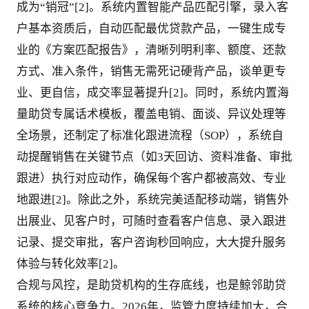
成为“销冠”[2]。系统内置智能产品匹配引擎，录入客
户基本资质后，自动匹配最优贷款产品，一键生成专
业的《方案匹配报告》，清晰列明利率、额度、还款
方式、准入条件，销售无需死记硬背产品，谈单更专
业、更自信，成交率显著提升[2]。同时，系统内置海
量助贷专属话术模板，覆盖电销、面谈、异议处理等
全场景，还制定了标准化跟进流程（SOP），系统自
动提醒销售在关键节点（如3天回访、资料准备、审批
跟进）执行对应动作，确保每个客户都被高效、专业
地跟进[2]。除此之外，系统完美适配移动端，销售外
出展业、见客户时，可随时查看客户信息、录入跟进
记录、提交审批，客户咨询秒回响应，大大提升服务
体验与转化效率[2]。
合规与风控，是助贷机构的生存底线，也是鲸邻助贷
系统的核心竞争力。2026年，监管力度持续加大，合