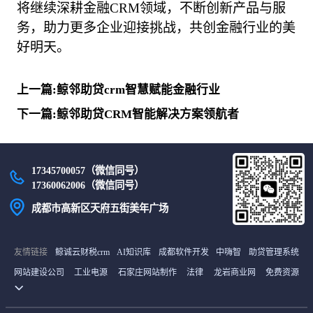
将继续深耕金融CRM领域，不断创新产品与服
务，助力更多企业迎接挑战，共创金融行业的美
好明天。            
上一篇:鲸邻助贷crm智慧赋能金融行业
下一篇:鲸邻助贷CRM智能解决方案领航者
17345700057（微信同号）
17360062006（微信同号）
成都市高新区天府五街美年广场
友情链接
鲸诚云财税crm
AI知识库
成都软件开发
中嗨智
助贷管理系统
网站建设公司
工业电源
石家庄网站制作
法律
龙岩商业网
免费资源
货源网
首码项目网
中继间
最新电影
雪龟网
译码BBC商城
土工膜厂家
山东海创空调有限公司
石家庄网站建设
未知文明
在线考试系统