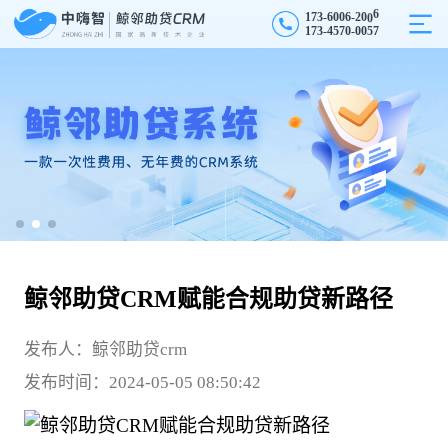
1
7
3
-
6
0
0
6
-
2
0
0
6
1
7
3
-
4
5
7
0
-
0
0
5
7
鲸邻助贷CRM赋能合规助贷新路径
发布人：鲸邻助贷crm
发布时间：2024-05-05 08:50:42