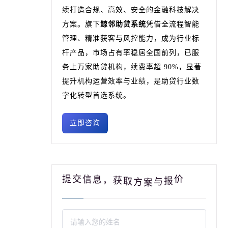
续打造合规、高效、安全的金融科技解决
方案。旗下
鲸邻助贷系统
凭借全流程智能
管理、精准获客与风控能力，成为行业标
杆产品，市场占有率稳居全国前列，已服
务上万家助贷机构，续费率超 90%，显著
提升机构运营效率与业绩，是助贷行业数
字化转型首选系统。
立即咨询
提
价
交
信
报
息
与
，
案
获
方
取