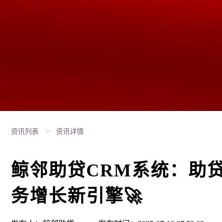
>
资讯列表
资讯详情
鲸邻助贷CRM系统：助
务增长新引擎🚀