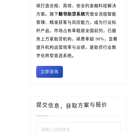
续打造合规、高效、安全的金融科技解决
方案。旗下
鲸邻助贷系统
凭借全流程智能
管理、精准获客与风控能力，成为行业标
杆产品，市场占有率稳居全国前列，已服
务上万家助贷机构，续费率超 90%，显著
提升机构运营效率与业绩，是助贷行业数
字化转型首选系统。
立即咨询
报
与
提
价
案
交
方
信
取
息
获
，