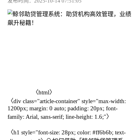
发布时间：2025-10-14 07:51:05
                〈html〉

〈div class="article-container" style="max-width: 
1200px; margin: 0 auto; padding: 20px; font-
family: Arial, sans-serif; line-height: 1.6;"〉

〈h1 style="font-size: 28px; color: #ff6b6b; text-