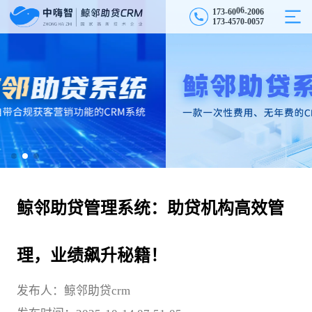
0
2
1
7
3
-
6
0
0
6
0
6
-
1
7
3
-
4
5
7
0
-
0
0
5
7
鲸邻助贷管理系统：助贷机构高效管
理，业绩飙升秘籍！
发布人：鲸邻助贷crm