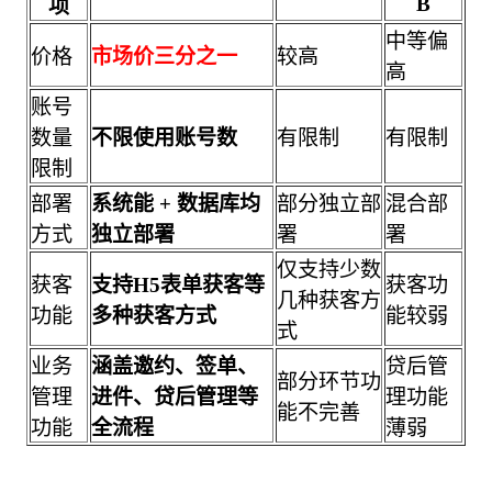
B
项
中等偏
价格
市场价三分之一
较高
高
账号
数量
不限使用账号数
有限制
有限制
限制
部署
系统能 + 数据库均
部分独立部
混合部
方式
独立部署
署
署
仅支持少数
获客
支持H5表单获客等
获客功
几种获客方
功能
多种获客方式
能较弱
式
业务
涵盖邀约、签单、
贷后管
部分环节功
管理
进件、贷后管理等
理功能
能不完善
功能
全流程
薄弱