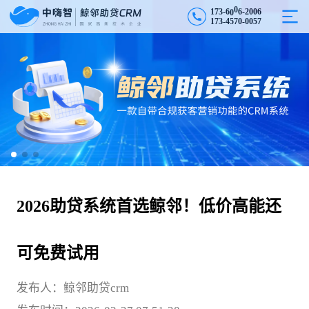
2
1
7
3
-
6
0
0
6
0
0
6
-
1
7
3
-
4
5
7
0
-
0
0
5
7
2026助贷系统首选鲸邻！低价高能还
可免费试用
发布人：鲸邻助贷crm