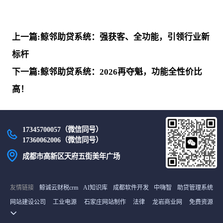
上一篇:鲸邻助贷系统：强获客、全功能，引领行业新
标杆
下一篇:鲸邻助贷系统：2026再夺魁，功能全性价比
高！
17345700057（微信同号）
17360062006（微信同号）
成都市高新区天府五街美年广场
友情链接
鲸诚云财税crm
AI知识库
成都软件开发
中嗨智
助贷管理系统
网站建设公司
工业电源
石家庄网站制作
法律
龙岩商业网
免费资源
货源网
首码项目网
中继间
最新电影
雪龟网
译码BBC商城
土工膜厂家