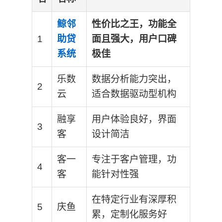
鲸邻
性价比之王，功能全
1
助贷
面且强大，用户口碑
系统
极佳
乐数
数据分析能力突出，
2
云
适合数据驱动型机构
融享
用户体验良好，界面
3
客
设计简洁
客一
专注于客户管理，功
4
客
能针对性强
在特定行业有深厚积
5
庆鱼
累，定制化服务好