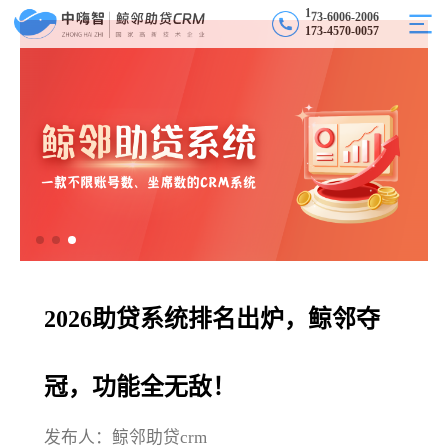
6
1
7
3
0
0
6
-
2
0
0
6
-
1
7
3
-
4
5
7
0
-
0
0
5
7
2026助贷系统排名出炉，鲸邻夺
冠，功能全无敌！
发布人：鲸邻助贷crm