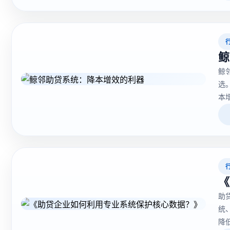
鲸
鲸
选
本
都
要
《
助
统
降