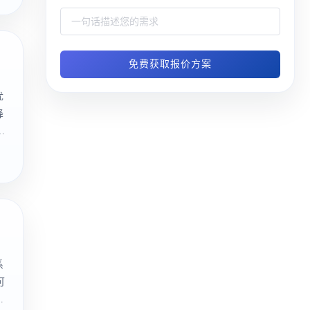
免费获取报价方案
优
降
邻
重
系
可
坚