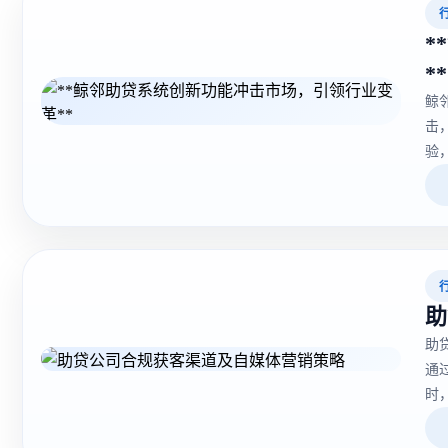
*
**
鲸
击
验
增
力
助
助
通
时
度