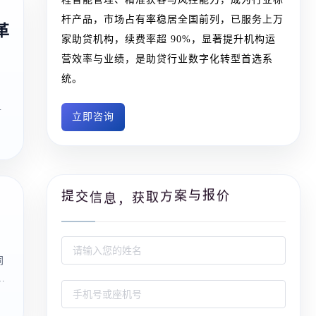
杆产品，市场占有率稳居全国前列，已服务上万
革
家助贷机构，续费率超 90%，显著提升机构运
营效率与业绩，是助贷行业数字化转型首选系
统。
，
立即咨询
报
与
提
价
案
交
方
信
取
获
息
，
。
同
意
。